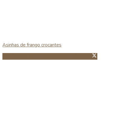
Asinhas de frango crocantes
Partillhar no Facebook
Guardar no Pinterest