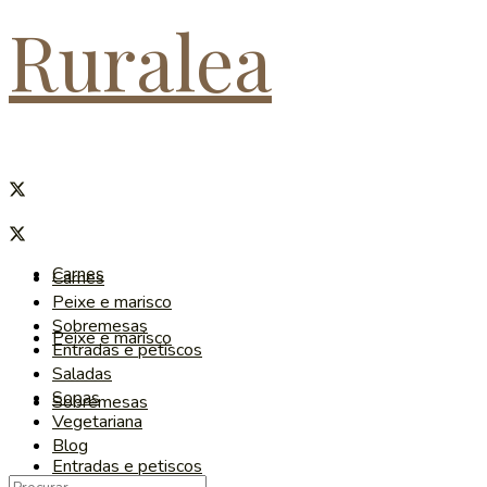
Ruralea
Carnes
Carnes
Peixe e marisco
Sobremesas
Peixe e marisco
Entradas e petiscos
Saladas
Sopas
Sobremesas
Vegetariana
Blog
Entradas e petiscos