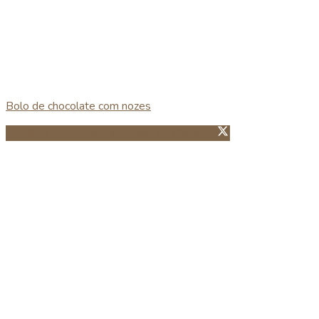
Bolo de chocolate com nozes
Partillhar no Facebook
Guardar no Pinterest