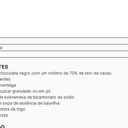
al
TES
chocolate negro
com um mínimo de 70% de teor de cacau
andes
manteiga
açúcar granulado ou em pó
 de sobremesa
de bicarbonato de sódio
de sopa
de essência de baunilha
rinha de trigo
ozes
ÃO