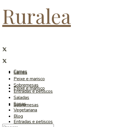
Ruralea
Carnes
Carnes
Peixe e marisco
Sobremesas
Peixe e marisco
Entradas e petiscos
Saladas
Sopas
Sobremesas
Vegetariana
Blog
Entradas e petiscos