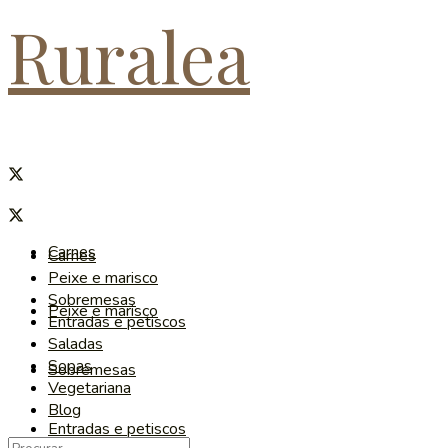
Ruralea
Carnes
Carnes
Peixe e marisco
Sobremesas
Peixe e marisco
Entradas e petiscos
Saladas
Sopas
Sobremesas
Vegetariana
Blog
Entradas e petiscos