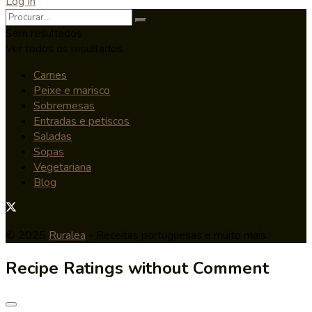
Log In
Sem resultados
Ver todos os resultados
Carnes
Peixe e marisco
Sobremesas
Entradas e petiscos
Saladas
Sopas
Vegetariana
Blog
© 2025
Ruralea
- Receitas portuguesas e muito mais.
Recipe Ratings without Comment