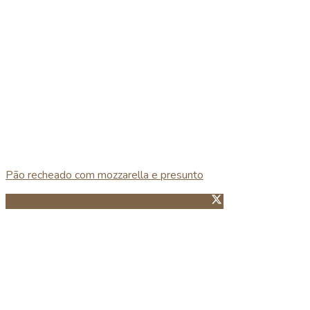
Pão recheado com mozzarella e presunto
Partillhar no Facebook
Guardar no Pinterest