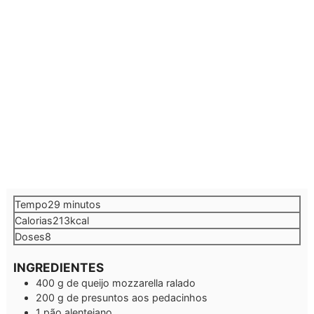
minutos
Tempo
29
minutos
Calorias
213
kcal
Doses
8
INGREDIENTES
400
g
de queijo mozzarella ralado
200
g
de presuntos aos pedacinhos
1
pão alentejano