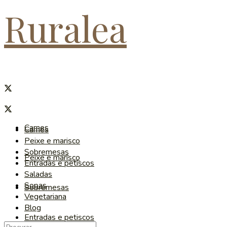
Ruralea
Carnes
Carnes
Peixe e marisco
Sobremesas
Peixe e marisco
Entradas e petiscos
Saladas
Sopas
Sobremesas
Vegetariana
Blog
Entradas e petiscos