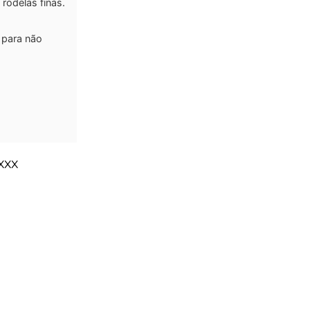
rodelas finas.
 para não
XXX