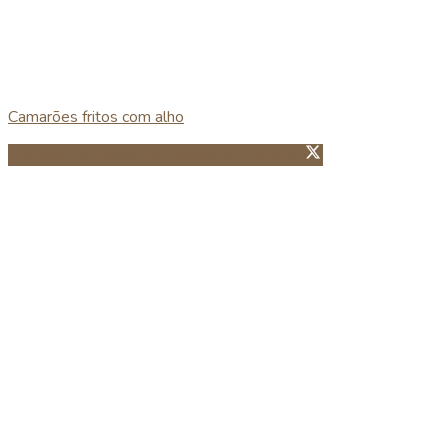
Camarões fritos com alho
Partillhar no Facebook
Guardar no Pinterest