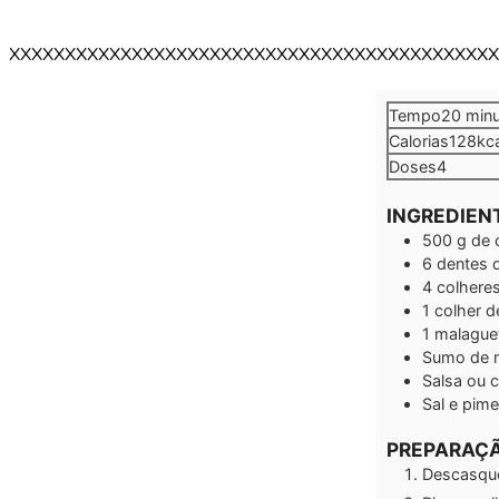
XXXXXXXXXXXXXXXXXXXXXXXXXXXXXXXXXXXXXXXXXXXX
minu
Tempo
20
min
Calorias
128
kc
Doses
4
INGREDIEN
500
g
de 
6
dentes 
4
colheres
1
colher d
1
malague
Sumo de m
Salsa ou 
Sal e pime
PREPARAÇ
Descasque