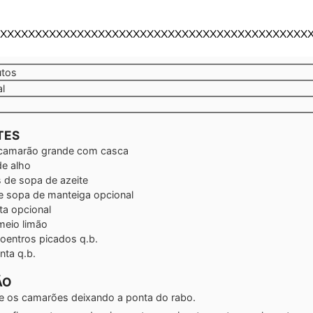
XXXXXXXXXXXXXXXXXXXXXXXXXXXXXXXXXXXXXXXXXXXX
tos
utos
al
TES
camarão grande com casca
de alho
 de sopa de azeite
e sopa de manteiga
opcional
ta
opcional
eio limão
coentros picados q.b.
nta q.b.
ÃO
 os camarões deixando a ponta do rabo.