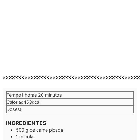
XXXXXXXXXXXXXXXXXXXXXXXXXXXXXXXXXXXXXXXXXXXX
hora
minutos
Tempo
1
horas
20
minutos
Calorias
453
kcal
Doses
8
INGREDIENTES
500
g
de carne picada
1
cebola