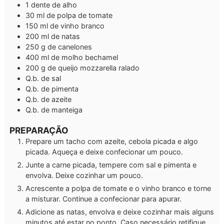
1
dente de alho
30
ml
de polpa de tomate
150
ml
de vinho branco
200
ml
de natas
250
g
de canelones
400
ml
de molho bechamel
200
g
de queijo mozzarella ralado
Q.b.
de sal
Q.b.
de pimenta
Q.b.
de azeite
Q.b.
de manteiga
PREPARAÇÃO
Prepare um tacho com azeite, cebola picada e algo
picada. Aqueça e deixe confecionar um pouco.
Junte a carne picada, tempere com sal e pimenta e
envolva. Deixe cozinhar um pouco.
Acrescente a polpa de tomate e o vinho branco e torne
a misturar. Continue a confecionar para apurar.
Adicione as natas, envolva e deixe cozinhar mais alguns
minutos até estar no ponto. Caso necessário retifique