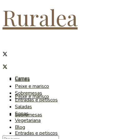
Ruralea
Carnes
Carnes
Peixe e marisco
Sobremesas
Peixe e marisco
Entradas e petiscos
Saladas
Sopas
Sobremesas
Vegetariana
Blog
Entradas e petiscos