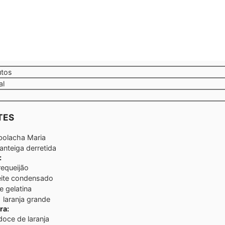
tos
utos
al
TES
bolacha Maria
nteiga derretida
:
requeijão
leite condensado
e gelatina
 laranja grande
ra:
doce de laranja