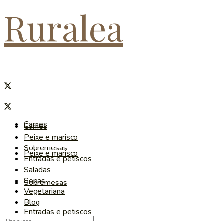
Ruralea
Carnes
Carnes
Peixe e marisco
Sobremesas
Peixe e marisco
Entradas e petiscos
Saladas
Sopas
Sobremesas
Vegetariana
Blog
Entradas e petiscos