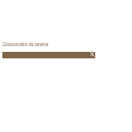
Cheesecake de laranja
Partillhar no Facebook
Guardar no Pinterest