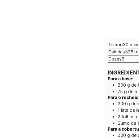
minu
Tempo
30
min
Calorias
328
kc
Doses
6
INGREDIEN
Para a base:
200
g
de 
75
g
de ma
Para o recheio
300
g
de 
1
lata de 
2
folhas d
Sumo de 1
Para a cobertu
200
g
de 