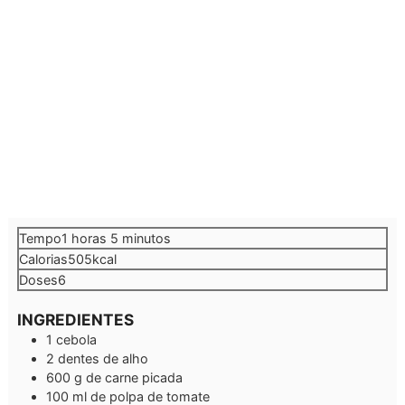
hora
minutos
Tempo
1
horas
5
minutos
Calorias
505
kcal
Doses
6
INGREDIENTES
1
cebola
2
dentes de alho
600
g
de carne picada
100
ml
de polpa de tomate