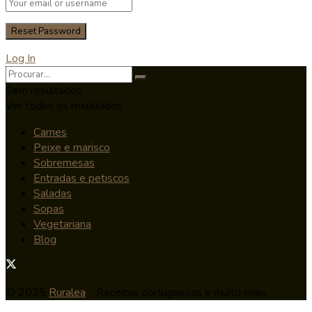
Log In
Sem resultados
Ver todos os resultados
Carnes
Peixe e marisco
Sobremesas
Entradas e petiscos
Saladas
Sopas
Vegetariana
Blog
© 2025
Ruralea
- Receitas portuguesas e muito mais.