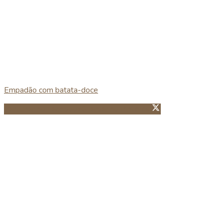
Empadão com batata-doce
Partillhar no Facebook
Guardar no Pinterest