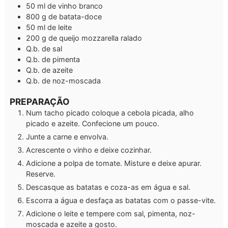
50
ml
de vinho branco
800
g
de batata-doce
50
ml
de leite
200
g
de queijo mozzarella ralado
Q.b.
de sal
Q.b.
de pimenta
Q.b.
de azeite
Q.b.
de noz-moscada
PREPARAÇÃO
Num tacho picado coloque a cebola picada, alho
picado e azeite. Confecione um pouco.
Junte a carne e envolva.
Acrescente o vinho e deixe cozinhar.
Adicione a polpa de tomate. Misture e deixe apurar.
Reserve.
Descasque as batatas e coza-as em água e sal.
Escorra a água e desfaça as batatas com o passe-vite.
Adicione o leite e tempere com sal, pimenta, noz-
moscada e azeite a gosto.