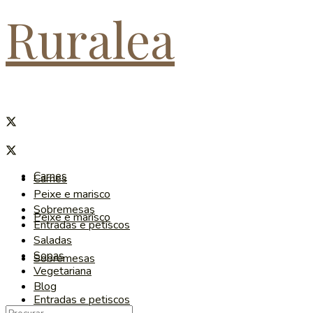
Ruralea
Carnes
Carnes
Peixe e marisco
Sobremesas
Peixe e marisco
Entradas e petiscos
Saladas
Sopas
Sobremesas
Vegetariana
Blog
Entradas e petiscos