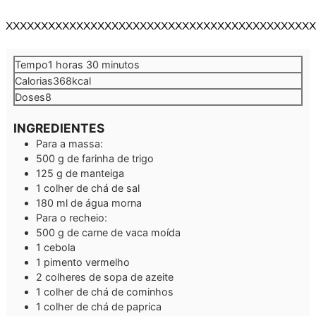
XXXXXXXXXXXXXXXXXXXXXXXXXXXXXXXXXXXXXXXXXXXX
hora
minutos
Tempo
1
horas
30
minutos
Calorias
368
kcal
Doses
8
INGREDIENTES
Para a massa:
500
g
de farinha de trigo
125
g
de manteiga
1
colher de chá de sal
180
ml
de água morna
Para o recheio:
500
g
de carne de vaca moída
1
cebola
1
pimento vermelho
2
colheres de sopa
de azeite
1
colher de chá
de cominhos
1
colher de chá
de paprica