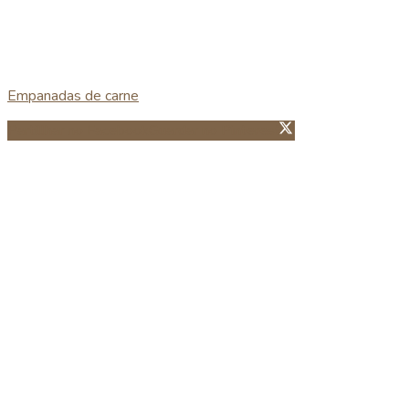
Empanadas de carne
Partillhar no Facebook
Guardar no Pinterest