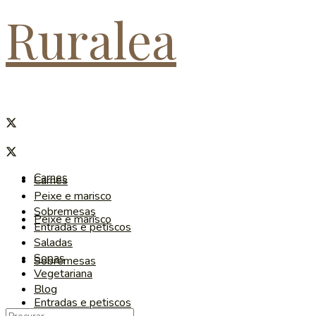
Ruralea
Carnes
Carnes
Peixe e marisco
Sobremesas
Peixe e marisco
Entradas e petiscos
Saladas
Sopas
Sobremesas
Vegetariana
Blog
Entradas e petiscos