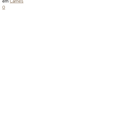
em
Carnes
0