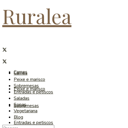
Ruralea
Carnes
Carnes
Peixe e marisco
Sobremesas
Peixe e marisco
Entradas e petiscos
Saladas
Sopas
Sobremesas
Vegetariana
Blog
Entradas e petiscos