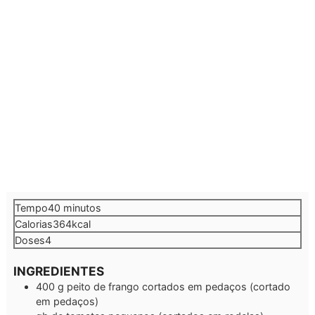
minutos
Tempo
40
minutos
Calorias
364
kcal
Doses
4
INGREDIENTES
400
g
peito de frango cortados em pedaços
(cortado
em pedaços)