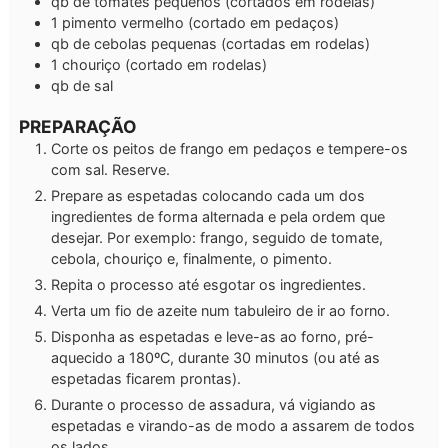
qb
de tomates pequenos
(cortados em rodelas)
1
pimento vermelho
(cortado em pedaços)
qb
de cebolas pequenas
(cortadas em rodelas)
1
chouriço
(cortado em rodelas)
qb
de sal
PREPARAÇÃO
Corte os peitos de frango em pedaços e tempere-os
com sal. Reserve.
Prepare as espetadas colocando cada um dos
ingredientes de forma alternada e pela ordem que
desejar. Por exemplo: frango, seguido de tomate,
cebola, chouriço e, finalmente, o pimento.
Repita o processo até esgotar os ingredientes.
Verta um fio de azeite num tabuleiro de ir ao forno.
Disponha as espetadas e leve-as ao forno, pré-
aquecido a 180ºC, durante 30 minutos (ou até as
espetadas ficarem prontas).
Durante o processo de assadura, vá vigiando as
espetadas e virando-as de modo a assarem de todos
os lados.