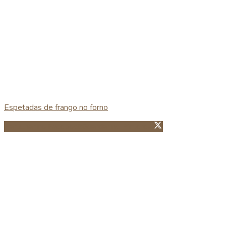
Espetadas de frango no forno
Partillhar no Facebook
Guardar no Pinterest