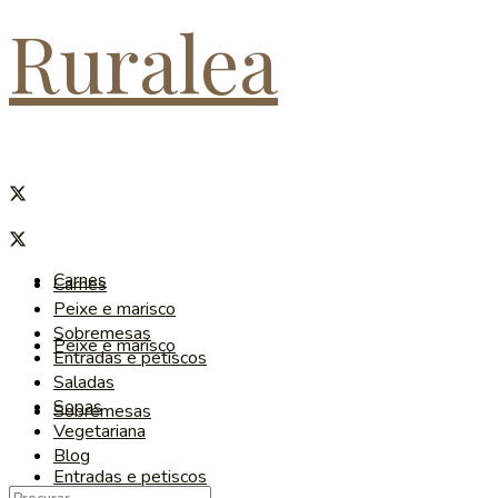
Ruralea
Carnes
Carnes
Peixe e marisco
Sobremesas
Peixe e marisco
Entradas e petiscos
Saladas
Sopas
Sobremesas
Vegetariana
Blog
Entradas e petiscos