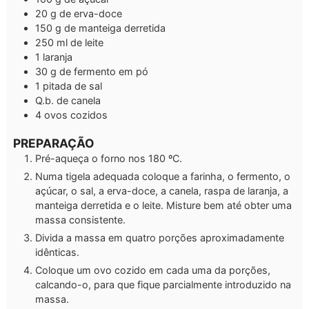
20
g
de erva-doce
150
g
de manteiga derretida
250
ml
de leite
1
laranja
30
g
de fermento em pó
1
pitada
de sal
Q.b.
de canela
4
ovos cozidos
PREPARAÇÃO
Pré-aqueça o forno nos 180 ºC.
Numa tigela adequada coloque a farinha, o fermento, o
açúcar, o sal, a erva-doce, a canela, raspa de laranja, a
manteiga derretida e o leite. Misture bem até obter uma
massa consistente.
Divida a massa em quatro porções aproximadamente
idênticas.
Coloque um ovo cozido em cada uma da porções,
calcando-o, para que fique parcialmente introduzido na
massa.