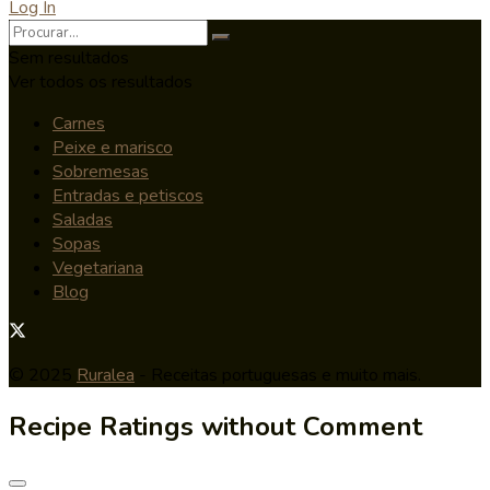
Log In
Sem resultados
Ver todos os resultados
Carnes
Peixe e marisco
Sobremesas
Entradas e petiscos
Saladas
Sopas
Vegetariana
Blog
© 2025
Ruralea
- Receitas portuguesas e muito mais.
Recipe Ratings without Comment