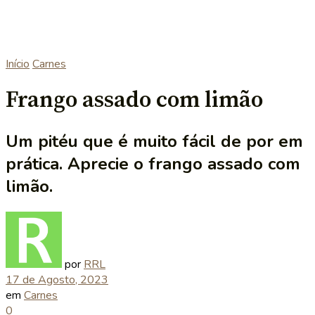
Início
Carnes
Frango assado com limão
Um pitéu que é muito fácil de por em
prática. Aprecie o frango assado com
limão.
por
RRL
17 de Agosto, 2023
em
Carnes
0