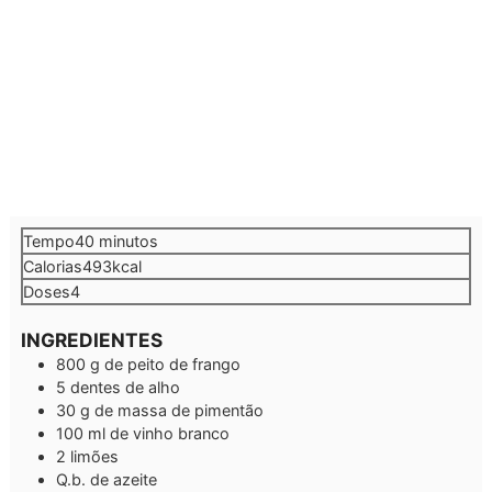
minutos
Tempo
40
minutos
Calorias
493
kcal
Doses
4
INGREDIENTES
800
g
de peito de frango
5
dentes de alho
30
g
de massa de pimentão
100
ml
de vinho branco
2
limões
Q.b.
de azeite