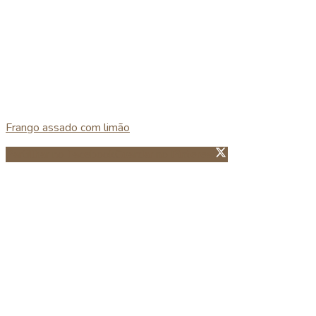
Frango assado com limão
Partillhar no Facebook
Guardar no Pinterest