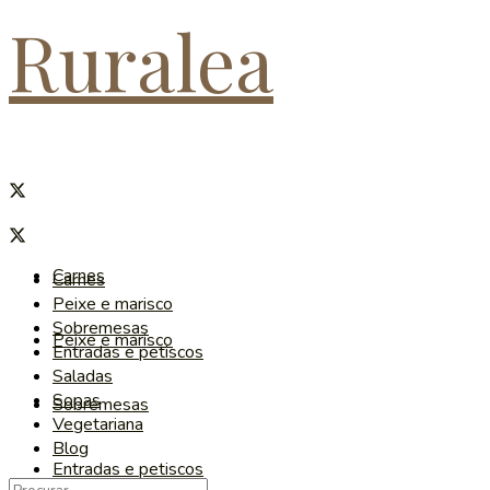
Ruralea
Carnes
Carnes
Peixe e marisco
Sobremesas
Peixe e marisco
Entradas e petiscos
Saladas
Sopas
Sobremesas
Vegetariana
Blog
Entradas e petiscos