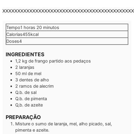
XXXXXXXXXXXXXXXXXXXXXXXXXXXXXXXXXXXXXXXXXXXX
hora
minutos
Tempo
1
horas
20
minutos
Calorias
455
kcal
Doses
4
INGREDIENTES
1,2
kg
de frango partido aos pedaços
2
laranjas
50
ml
de mel
3
dentes de alho
2
ramos de alecrim
Q.b.
de sal
Q.b.
de pimenta
Q,b.
de azeite
PREPARAÇÃO
Misture o sumo de laranja, mel, alho picado, sal,
pimenta e azeite.