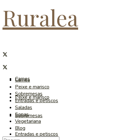
Ruralea
Carnes
Carnes
Peixe e marisco
Sobremesas
Peixe e marisco
Entradas e petiscos
Saladas
Sopas
Sobremesas
Vegetariana
Blog
Entradas e petiscos