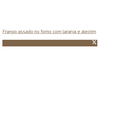
Frango assado no forno com laranja e alecrim
Partillhar no Facebook
Guardar no Pinterest