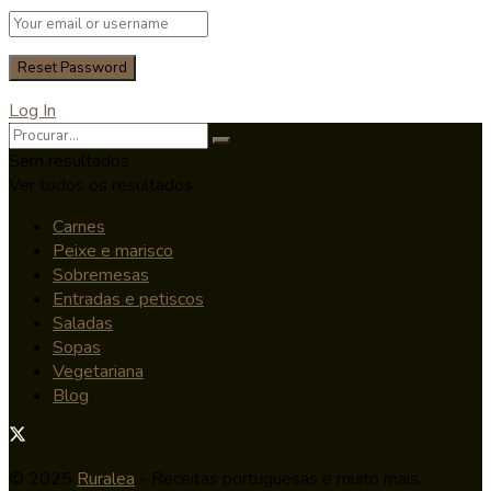
Log In
Sem resultados
Ver todos os resultados
Carnes
Peixe e marisco
Sobremesas
Entradas e petiscos
Saladas
Sopas
Vegetariana
Blog
© 2025
Ruralea
- Receitas portuguesas e muito mais.