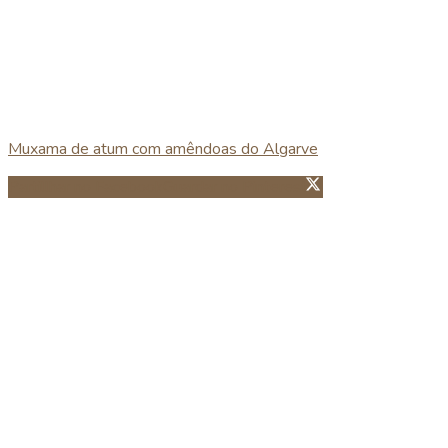
Muxama de atum com amêndoas do Algarve
Partillhar no Facebook
Guardar no Pinterest