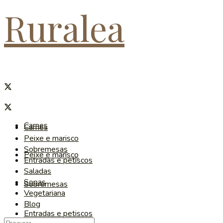
Ruralea
Carnes
Carnes
Peixe e marisco
Sobremesas
Peixe e marisco
Entradas e petiscos
Saladas
Sopas
Sobremesas
Vegetariana
Blog
Entradas e petiscos