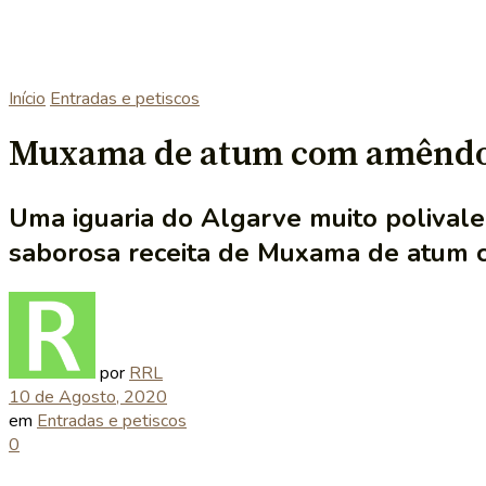
Início
Entradas e petiscos
Muxama de atum com amêndoa
Uma iguaria do Algarve muito polivale
saborosa receita de Muxama de atum
por
RRL
10 de Agosto, 2020
em
Entradas e petiscos
0