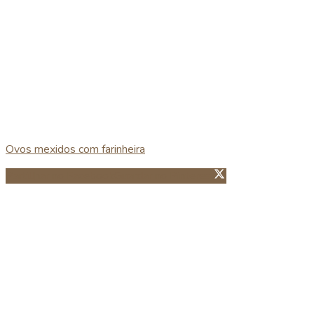
Ovos mexidos com farinheira
Partillhar no Facebook
Guardar no Pinterest