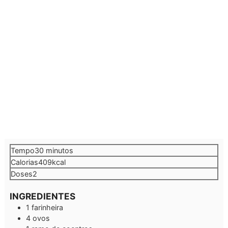
minutos
Tempo
30
minutos
Calorias
409
kcal
Doses
2
INGREDIENTES
1
farinheira
4
ovos