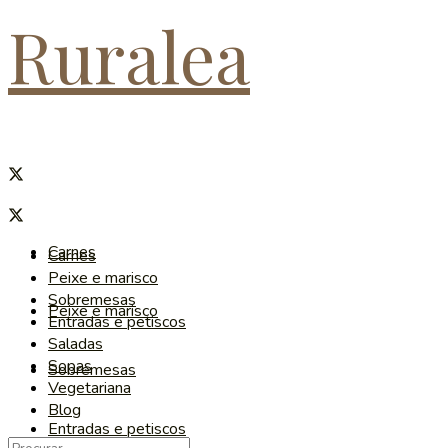
Ruralea
Carnes
Carnes
Peixe e marisco
Sobremesas
Peixe e marisco
Entradas e petiscos
Saladas
Sopas
Sobremesas
Vegetariana
Blog
Entradas e petiscos