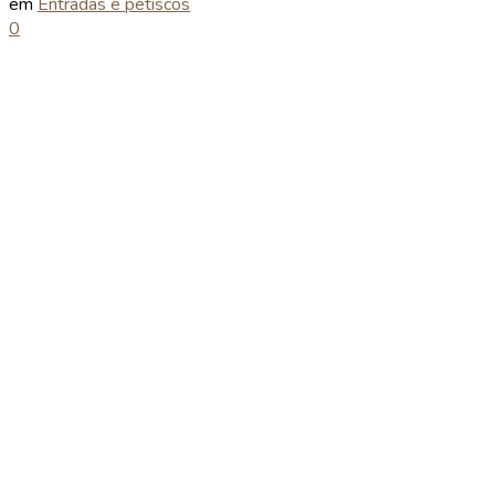
em
Entradas e petiscos
0