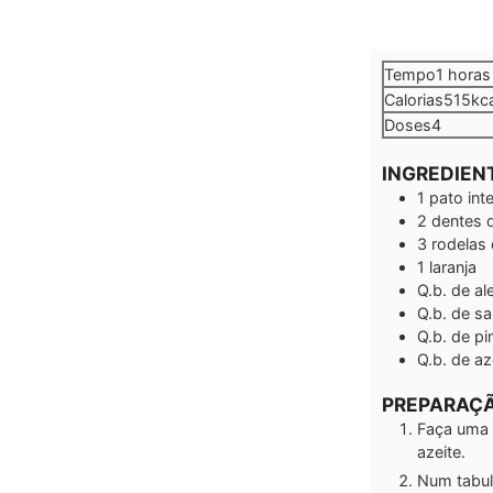
hora
Tempo
1
horas
Calorias
515
kc
Doses
4
INGREDIEN
1
pato inte
2
dentes 
3
rodelas
1
laranja
Q.b.
de al
Q.b.
de sa
Q.b.
de pi
Q.b.
de az
PREPARAÇ
Faça uma 
azeite.
Num tabul