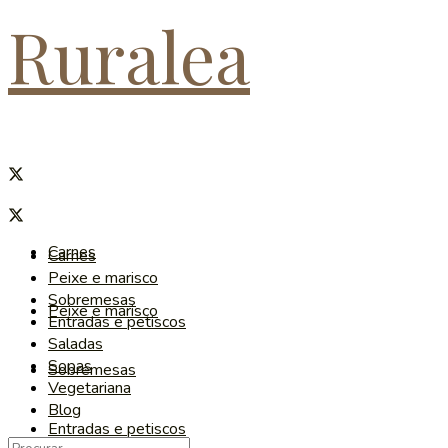
Ruralea
Carnes
Carnes
Peixe e marisco
Sobremesas
Peixe e marisco
Entradas e petiscos
Saladas
Sopas
Sobremesas
Vegetariana
Blog
Entradas e petiscos