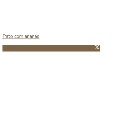
Pato com ananás
Partillhar no Facebook
Guardar no Pinterest