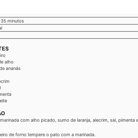
minutos
35
minutos
al
TES
iro
de alho
 de ananás
ecrim
l
menta
eite
ÃO
marinada com alho picado, sumo de laranja, alecrim, sal, pimenta
eiro de forno tempere o pato com a marinada.