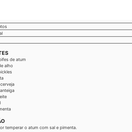
tos
utos
al
TES
bifes de atum
de alho
pickles
ta
 cerveja
anteiga
eite
l
menta
ÃO
r temperar o atum com sal e pimenta.