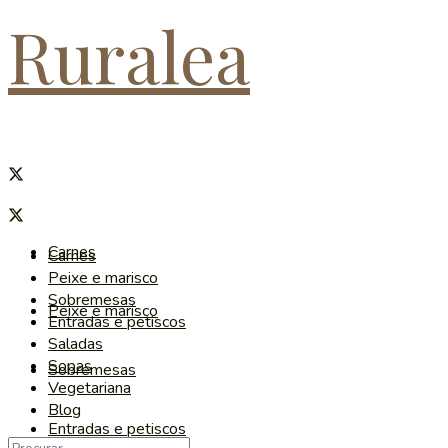
Ruralea
Carnes
Carnes
Peixe e marisco
Sobremesas
Peixe e marisco
Entradas e petiscos
Saladas
Sopas
Sobremesas
Vegetariana
Blog
Entradas e petiscos