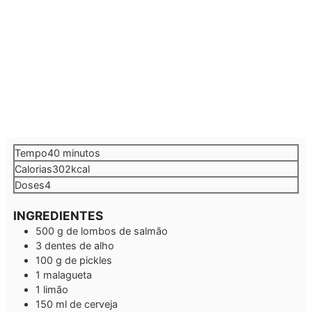
minutos
Tempo
40
minutos
Calorias
302
kcal
Doses
4
INGREDIENTES
500
g
de lombos de salmão
3
dentes de alho
100
g
de pickles
1
malagueta
1
limão
150
ml
de cerveja