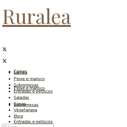
Ruralea
Carnes
Carnes
Peixe e marisco
Sobremesas
Peixe e marisco
Entradas e petiscos
Saladas
Sopas
Sobremesas
Vegetariana
Blog
Entradas e petiscos