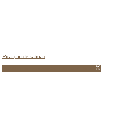
Pica-pau de salmão
Partillhar no Facebook
Guardar no Pinterest