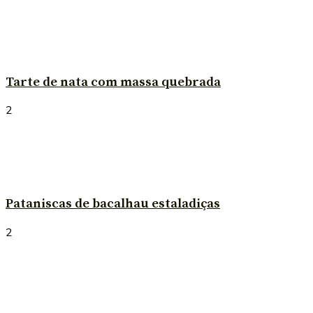
Tarte de nata com massa quebrada
2
Pataniscas de bacalhau estaladiças
2