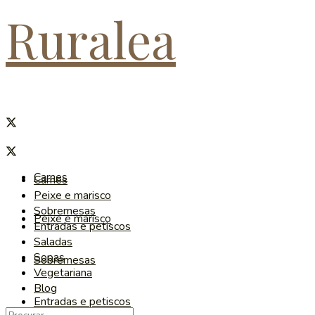
Ruralea
Carnes
Carnes
Peixe e marisco
Sobremesas
Peixe e marisco
Entradas e petiscos
Saladas
Sopas
Sobremesas
Vegetariana
Blog
Entradas e petiscos