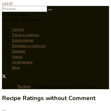
Log In
Sem resultados
Ver todos os resultados
Carnes
Peixe e marisco
Sobremesas
Entradas e petiscos
Saladas
Sopas
Vegetariana
Blog
© 2025
Ruralea
- Receitas portuguesas e muito mais.
Recipe Ratings without Comment