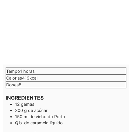
hora
Tempo
1
horas
Calorias
419
kcal
Doses
5
INGREDIENTES
12
gemas
300
g
de açúcar
150
ml
de vinho do Porto
Q.b.
de caramelo líquido