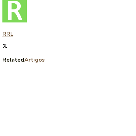
RRL
Related
Artigos