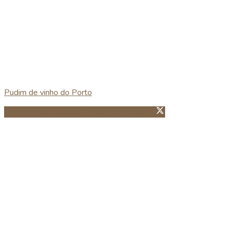
Pudim de vinho do Porto
Partillhar no Facebook
Guardar no Pinterest