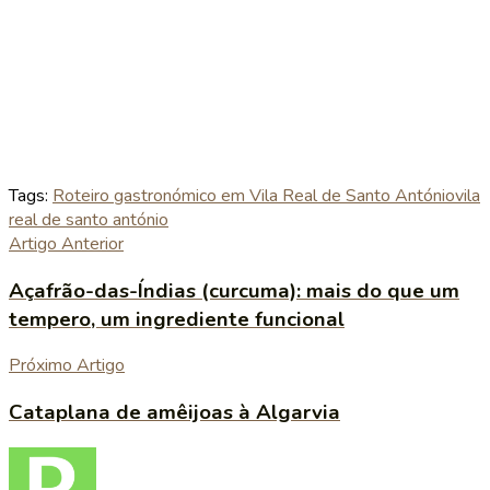
Tags:
Roteiro gastronómico em Vila Real de Santo António
vila
real de santo antónio
Artigo Anterior
Açafrão-das-Índias (curcuma): mais do que um
tempero, um ingrediente funcional
Próximo Artigo
Cataplana de amêijoas à Algarvia