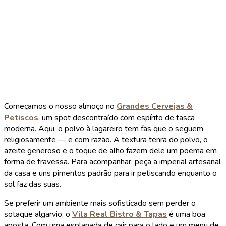
Começamos o nosso almoço no
Grandes Cervejas &
Petiscos
, um spot descontraído com espírito de tasca
moderna. Aqui, o polvo à lagareiro tem fãs que o seguem
religiosamente — e com razão. A textura tenra do polvo, o
azeite generoso e o toque de alho fazem dele um poema em
forma de travessa. Para acompanhar, peça a imperial artesanal
da casa e uns pimentos padrão para ir petiscando enquanto o
sol faz das suas.
Se preferir um ambiente mais sofisticado sem perder o
sotaque algarvio, o
Vila Real Bistro & Tapas
é uma boa
aposta. Com uma esplanada de cair para o lado e um menu de