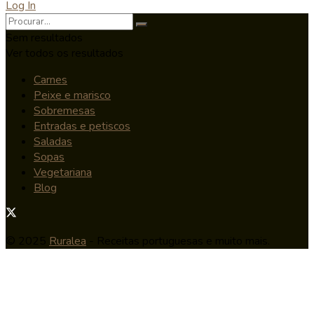
Log In
Sem resultados
Ver todos os resultados
Carnes
Peixe e marisco
Sobremesas
Entradas e petiscos
Saladas
Sopas
Vegetariana
Blog
© 2025
Ruralea
- Receitas portuguesas e muito mais.