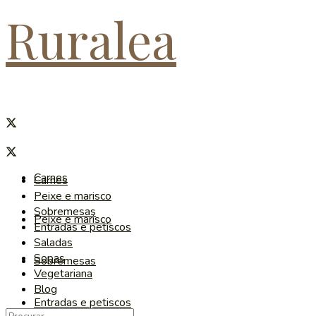
Ruralea
Carnes
Carnes
Peixe e marisco
Sobremesas
Peixe e marisco
Entradas e petiscos
Saladas
Sopas
Sobremesas
Vegetariana
Blog
Entradas e petiscos