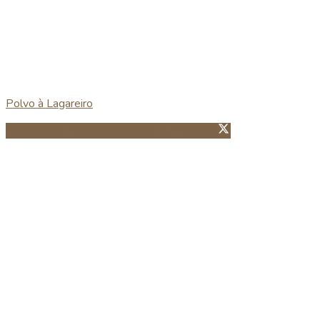
Polvo à Lagareiro
Partillhar no Facebook
Guardar no Pinterest