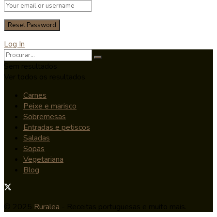
Log In
Sem resultados
Ver todos os resultados
Carnes
Peixe e marisco
Sobremesas
Entradas e petiscos
Saladas
Sopas
Vegetariana
Blog
© 2025
Ruralea
- Receitas portuguesas e muito mais.