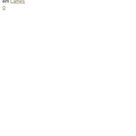
em
Carnes
0