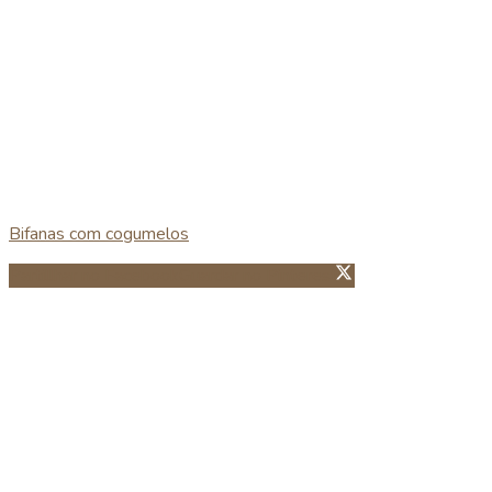
Bifanas com cogumelos
Partillhar no Facebook
Guardar no Pinterest