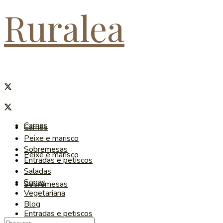
Ruralea
Carnes
Carnes
Peixe e marisco
Sobremesas
Peixe e marisco
Entradas e petiscos
Saladas
Sopas
Sobremesas
Vegetariana
Blog
Entradas e petiscos