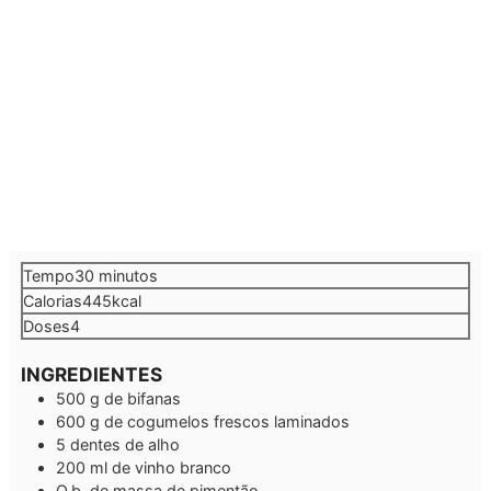
minutos
Tempo
30
minutos
Calorias
445
kcal
Doses
4
INGREDIENTES
500
g
de bifanas
600
g
de cogumelos frescos laminados
5
dentes de alho
200
ml
de vinho branco
Q.b.
de massa de pimentão