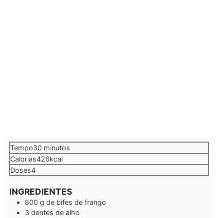
minutos
Tempo
30
minutos
Calorias
426
kcal
Doses
4
INGREDIENTES
800
g
de bifes de frango
3
dentes de alho