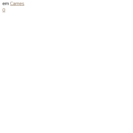
em
Carnes
0