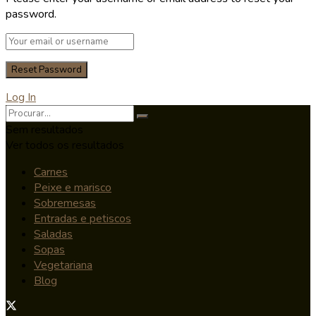
password.
Log In
Sem resultados
Ver todos os resultados
Carnes
Peixe e marisco
Sobremesas
Entradas e petiscos
Saladas
Sopas
Vegetariana
Blog