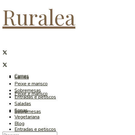
Ruralea
Carnes
Carnes
Peixe e marisco
Sobremesas
Peixe e marisco
Entradas e petiscos
Saladas
Sopas
Sobremesas
Vegetariana
Blog
Entradas e petiscos