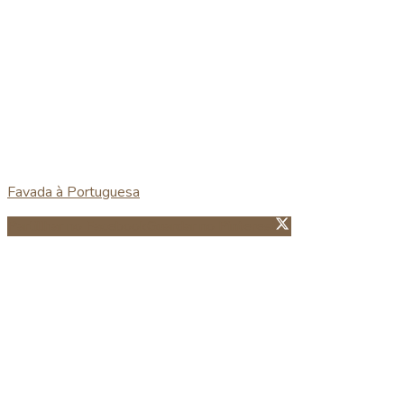
Favada à Portuguesa
Partillhar no Facebook
Guardar no Pinterest