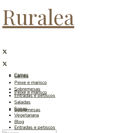
Ruralea
Carnes
Carnes
Peixe e marisco
Sobremesas
Peixe e marisco
Entradas e petiscos
Saladas
Sopas
Sobremesas
Vegetariana
Blog
Entradas e petiscos