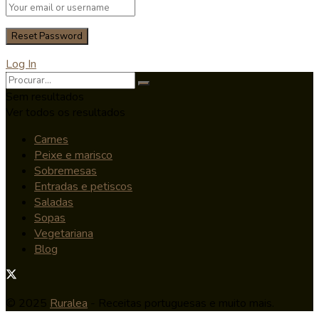
Log In
Sem resultados
Ver todos os resultados
Carnes
Peixe e marisco
Sobremesas
Entradas e petiscos
Saladas
Sopas
Vegetariana
Blog
© 2025
Ruralea
- Receitas portuguesas e muito mais.