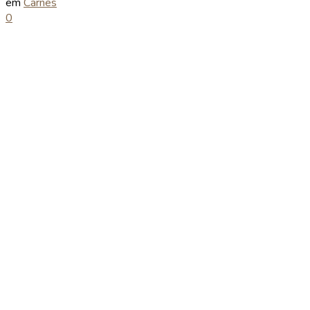
em
Carnes
0