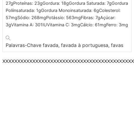
27
g
Proteínas:
23
g
Gordura:
18
g
Gordura Saturada:
7
g
Gordura
Poliinsaturada:
1
g
Gordura Monoinsaturada:
6
g
Colesterol:
57
mg
Sódio:
268
mg
Potássio:
563
mg
Fibras:
7
g
Açúcar:
3
g
Vitamina A:
301
IU
Vitamina C:
3
mg
Cálcio:
61
mg
Ferro:
3
mg
Palavras-Chave
favada, favada à portuguesa, favas
XXXXXXXXXXXXXXXXXXXXXXXXXXXXXXXXXXXXXXXXXXXX