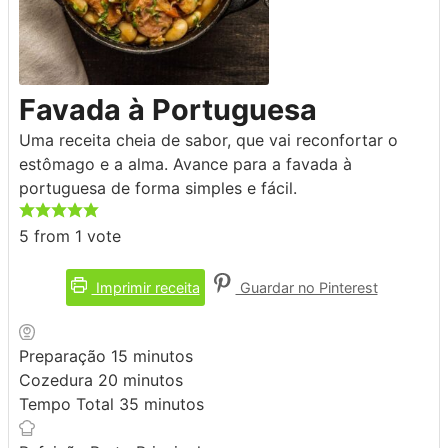
Favada à Portuguesa
Uma receita cheia de sabor, que vai reconfortar o
estômago e a alma. Avance para a favada à
portuguesa de forma simples e fácil.
5
from 1 vote
Imprimir receita
Guardar no Pinterest
minutos
Preparação
15
minutos
minutos
Cozedura
20
minutos
minutos
Tempo Total
35
minutos