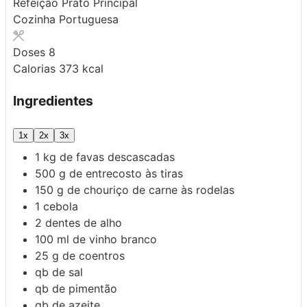
Refeição
Prato Principal
Cozinha
Portuguesa
Doses
8
Calorias
373
kcal
Ingredientes
1x
2x
3x
1
kg
de favas descascadas
500
g
de entrecosto às tiras
150
g
de chouriço de carne às rodelas
1
cebola
2
dentes de alho
100
ml
de vinho branco
25
g
de coentros
qb
de sal
qb
de pimentão
qb
de azeite