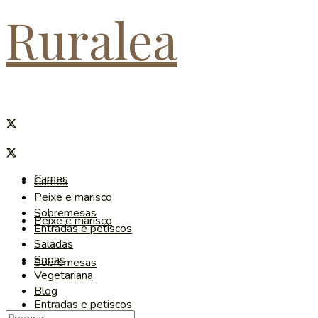
Ruralea
Carnes
Carnes
Peixe e marisco
Sobremesas
Peixe e marisco
Entradas e petiscos
Saladas
Sopas
Sobremesas
Vegetariana
Blog
Entradas e petiscos