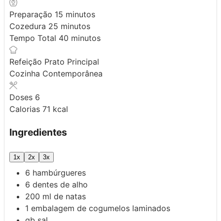
minutos
Preparação
15
minutos
minutos
Cozedura
25
minutos
minutos
Tempo Total
40
minutos
Refeição
Prato Principal
Cozinha
Contemporânea
Doses
6
Calorias
71
kcal
Ingredientes
1x
2x
3x
6
hambúrgueres
6
dentes de alho
200
ml
de natas
1
embalagem de
cogumelos laminados
qb
sal