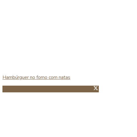
Hambúrguer no forno com natas
Partillhar no Facebook
Guardar no Pinterest