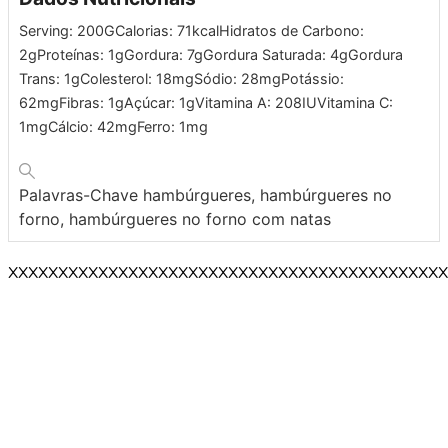
Serving:
200
G
Calorias:
71
kcal
Hidratos de Carbono:
2
g
Proteínas:
1
g
Gordura:
7
g
Gordura Saturada:
4
g
Gordura
Trans:
1
g
Colesterol:
18
mg
Sódio:
28
mg
Potássio:
62
mg
Fibras:
1
g
Açúcar:
1
g
Vitamina A:
208
IU
Vitamina C:
1
mg
Cálcio:
42
mg
Ferro:
1
mg
Palavras-Chave
hambúrgueres, hambúrgueres no
forno, hambúrgueres no forno com natas
XXXXXXXXXXXXXXXXXXXXXXXXXXXXXXXXXXXXXXXXXXXX