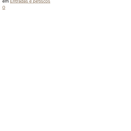
em
Entradas e petiscos
0