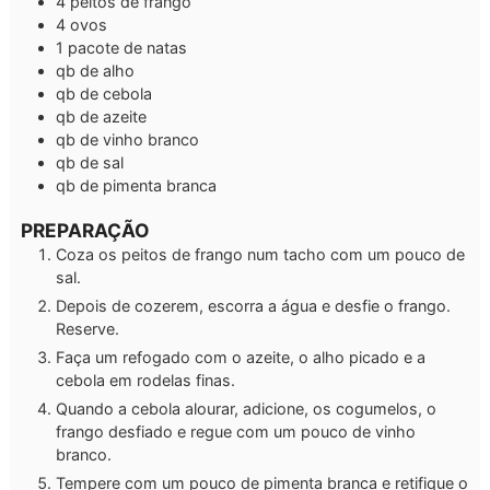
4
peitos de frango
4
ovos
1
pacote de
natas
qb
de alho
qb
de cebola
qb
de azeite
qb
de vinho branco
qb
de sal
qb
de pimenta branca
PREPARAÇÃO
Coza os peitos de frango num tacho com um pouco de
sal.
Depois de cozerem, escorra a água e desfie o frango.
Reserve.
Faça um refogado com o azeite, o alho picado e a
cebola em rodelas finas.
Quando a cebola alourar, adicione, os cogumelos, o
frango desfiado e regue com um pouco de vinho
branco.
Tempere com um pouco de pimenta branca e retifique o