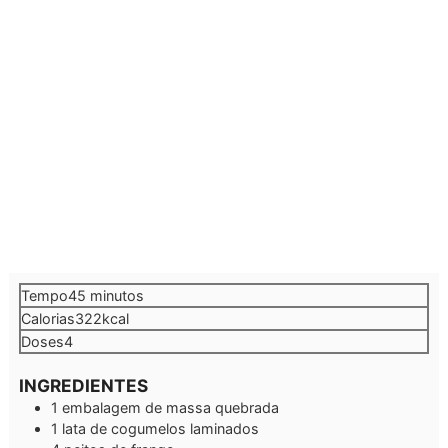
minutos
Tempo
45
minutos
Calorias
322
kcal
Doses
4
INGREDIENTES
1
embalagem
de massa quebrada
1
lata de
cogumelos laminados