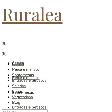
Ruralea
Carnes
Carnes
Peixe e marisco
Sobremesas
Peixe e marisco
Entradas e petiscos
Saladas
Sopas
Sobremesas
Vegetariana
Blog
Entradas e petiscos