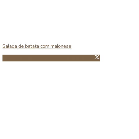
Salada de batata com maionese
Partillhar no Facebook
Guardar no Pinterest