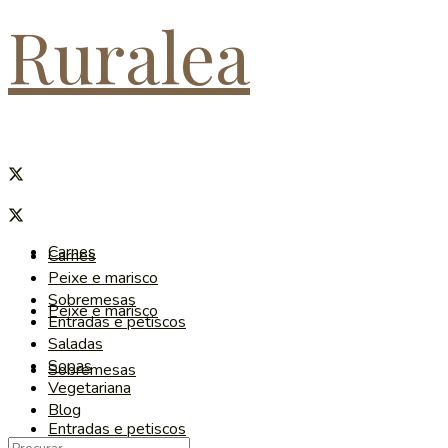
Ruralea
Carnes
Carnes
Peixe e marisco
Sobremesas
Peixe e marisco
Entradas e petiscos
Saladas
Sopas
Sobremesas
Vegetariana
Blog
Entradas e petiscos