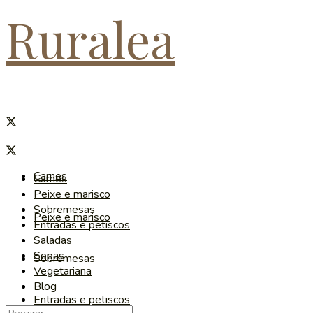
Ruralea
Carnes
Carnes
Peixe e marisco
Sobremesas
Peixe e marisco
Entradas e petiscos
Saladas
Sopas
Sobremesas
Vegetariana
Blog
Entradas e petiscos