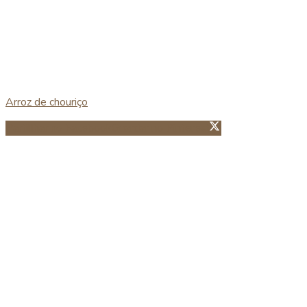
Arroz de chouriço
Partillhar no Facebook
Guardar no Pinterest