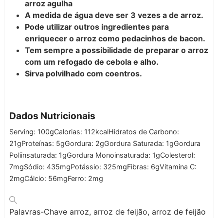
arroz agulha
A medida de água deve ser 3 vezes a de arroz.
Pode utilizar outros ingredientes para
enriquecer o arroz como pedacinhos de bacon.
Tem sempre a possibilidade de preparar o arroz
com um refogado de
cebola e alho.
Sirva polvilhado com coentros.
Dados Nutricionais
Serving:
100
g
Calorias:
112
kcal
Hidratos de Carbono:
21
g
Proteínas:
5
g
Gordura:
2
g
Gordura Saturada:
1
g
Gordura
Poliinsaturada:
1
g
Gordura Monoinsaturada:
1
g
Colesterol:
7
mg
Sódio:
435
mg
Potássio:
325
mg
Fibras:
6
g
Vitamina C:
2
mg
Cálcio:
56
mg
Ferro:
2
mg
Palavras-Chave
arroz, arroz de feijão, arroz de feijão