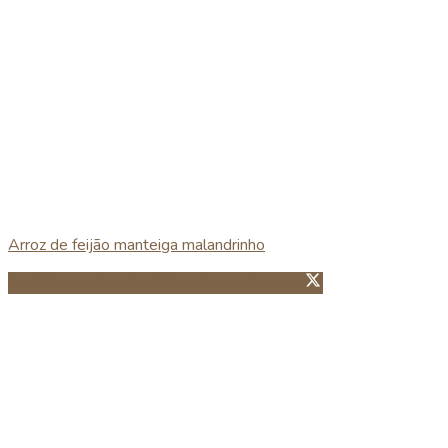
Arroz de feijão manteiga malandrinho
Partillhar no Facebook
Guardar no Pinterest