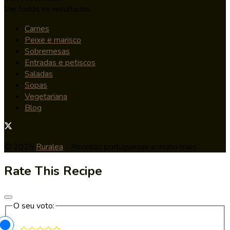
Ver todos os resultados
Carnes
Peixe e marisco
Sobremesas
Entradas e petiscos
Saladas
Sopas
Vegetariana
Blog
© 2025
Ruralea
- Receitas portuguesas e muito mais.
Rate This Recipe
O seu voto: