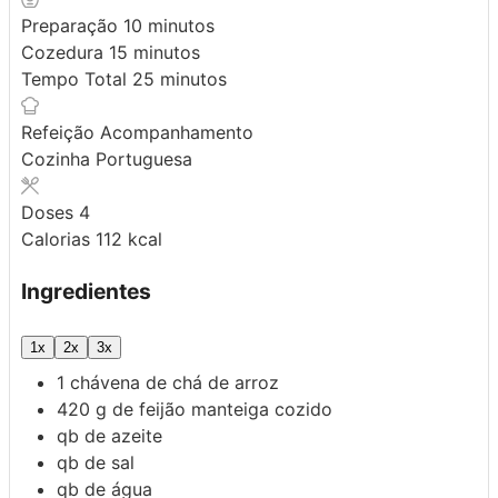
minutos
Preparação
10
minutos
minutos
Cozedura
15
minutos
minutos
Tempo Total
25
minutos
Refeição
Acompanhamento
Cozinha
Portuguesa
Doses
4
Calorias
112
kcal
Ingredientes
1x
2x
3x
1
chávena de chá de arroz
420
g
de feijão manteiga cozido
qb
de azeite
qb
de sal
qb
de água