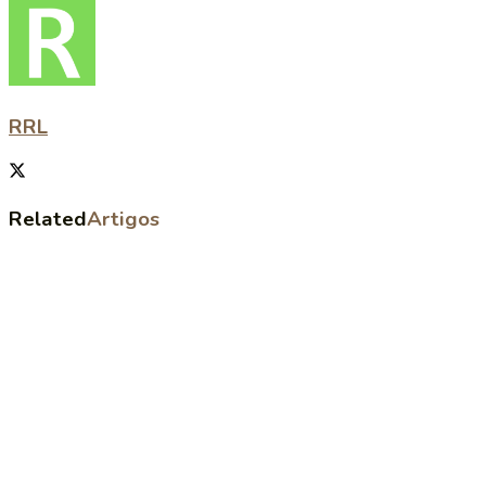
RRL
Related
Artigos