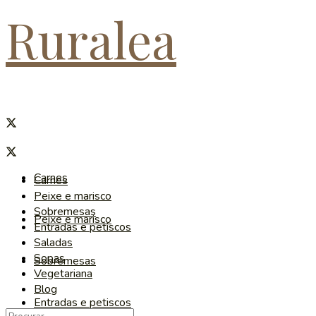
Ruralea
Carnes
Carnes
Peixe e marisco
Sobremesas
Peixe e marisco
Entradas e petiscos
Saladas
Sopas
Sobremesas
Vegetariana
Blog
Entradas e petiscos