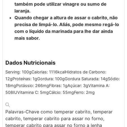
também pode utilizar vinagre ou sumo de
laranja.
Quando chegar a altura de assar o cabrito, não
precisa de limpá-lo. Aliás, pode mesmo regá-lo
com o líquido da marinada para lhe dar ainda
mais sabor.
Dados Nutricionais
Serving:
100
g
Calorias:
1116
kcal
Hidratos de Carbono:
12
g
Proteínas:
1
g
Gordura:
100
g
Gordura Saturada:
14
g
Sódio:
18
mg
Potássio:
266
mg
Fibras:
1
g
Açúcar:
3
g
Vitamina A:
508
IU
Vitamina C:
5
mg
Cálcio:
55
mg
Ferro:
2
mg
Palavras-Chave
como temperar cabrito, temperar
cabrito, temperar cabrito para assar no forno,
temperar cabrito para assar no forno a lenha