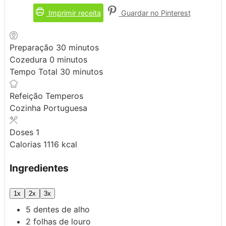
Imprimir receita
Guardar no Pinterest
minutos
Preparação
30
minutos
minutos
Cozedura
0
minutos
minutos
Tempo Total
30
minutos
Refeição
Temperos
Cozinha
Portuguesa
Doses
1
Calorias
1116
kcal
Ingredientes
1x
2x
3x
5
dentes de alho
2
folhas de louro