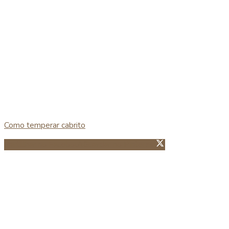
Como temperar cabrito
Partillhar no Facebook
Guardar no Pinterest