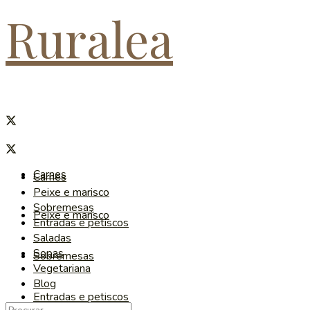
Ruralea
Carnes
Carnes
Peixe e marisco
Sobremesas
Peixe e marisco
Entradas e petiscos
Saladas
Sopas
Sobremesas
Vegetariana
Blog
Entradas e petiscos