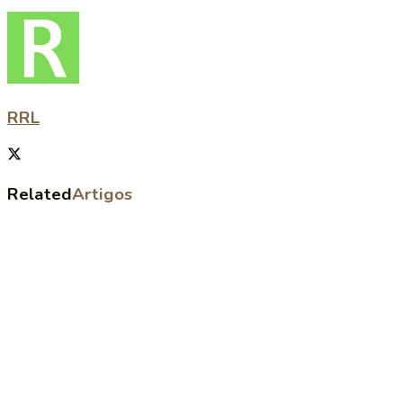
RRL
Related
Artigos