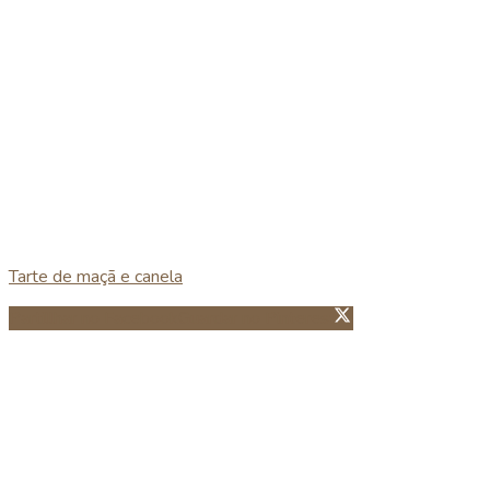
Tarte de maçã e canela
Partillhar no Facebook
Guardar no Pinterest