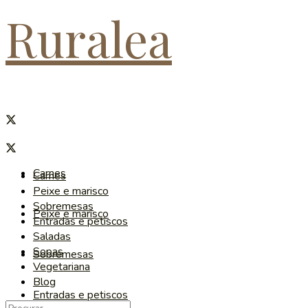
Ruralea
Carnes
Carnes
Peixe e marisco
Sobremesas
Peixe e marisco
Entradas e petiscos
Saladas
Sopas
Sobremesas
Vegetariana
Blog
Entradas e petiscos