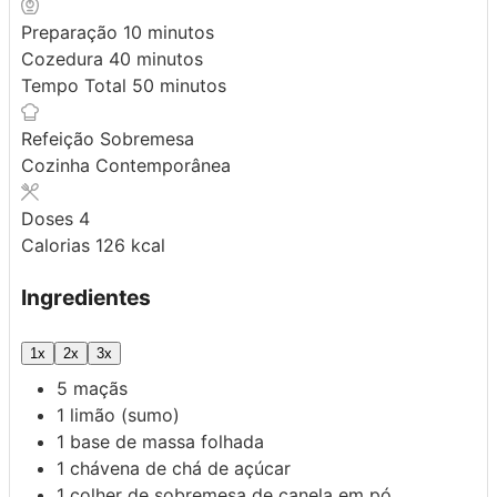
minutos
Preparação
10
minutos
minutos
Cozedura
40
minutos
minutos
Tempo Total
50
minutos
Refeição
Sobremesa
Cozinha
Contemporânea
Doses
4
Calorias
126
kcal
Ingredientes
1x
2x
3x
5
maçãs
1
limão
(sumo)
1
base de
massa folhada
1
chávena de chá de
açúcar
1
colher de sobremesa de
canela em pó