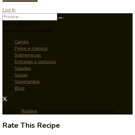
Log In
Sem resultados
Ver todos os resultados
Carnes
Peixe e marisco
Sobremesas
Entradas e petiscos
Saladas
Sopas
Vegetariana
Blog
© 2025
Ruralea
- Receitas portuguesas e muito mais.
Rate This Recipe