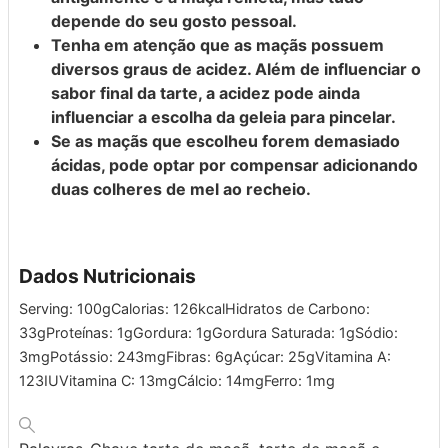
depende do seu gosto pessoal.
Tenha em atenção que as maçãs possuem
diversos graus de acidez. Além de influenciar o
sabor final da tarte, a acidez pode ainda
influenciar a escolha da geleia para pincelar.
Se as maçãs que escolheu forem demasiado
ácidas, pode optar por compensar adicionando
duas colheres de mel ao recheio.
Dados Nutricionais
Serving:
100
g
Calorias:
126
kcal
Hidratos de Carbono:
33
g
Proteínas:
1
g
Gordura:
1
g
Gordura Saturada:
1
g
Sódio:
3
mg
Potássio:
243
mg
Fibras:
6
g
Açúcar:
25
g
Vitamina A:
123
IU
Vitamina C:
13
mg
Cálcio:
14
mg
Ferro:
1
mg