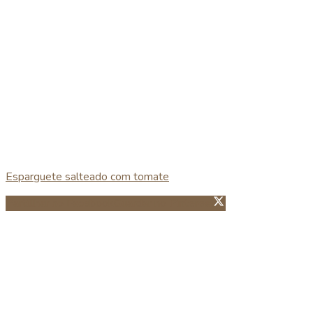
Esparguete salteado com tomate
Partillhar no Facebook
Guardar no Pinterest