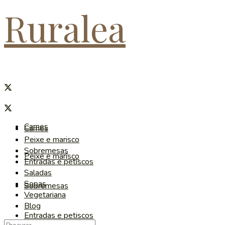
Ruralea
Carnes
Carnes
Peixe e marisco
Sobremesas
Peixe e marisco
Entradas e petiscos
Saladas
Sopas
Sobremesas
Vegetariana
Blog
Entradas e petiscos